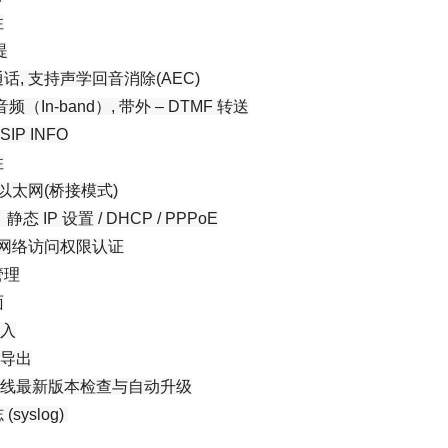
性
提
话, 支持声学回音消除(AEC)
音频（In-band）, 带外 – DTMF 转送
 SIP INFO
性
ps以太网(桥接模式)
态 IP 设置 / DHCP / PPPoE
1x 网络访问权限认证
管理
面
导入
 导出
 在线最新版本检查与自动升级
syslog)