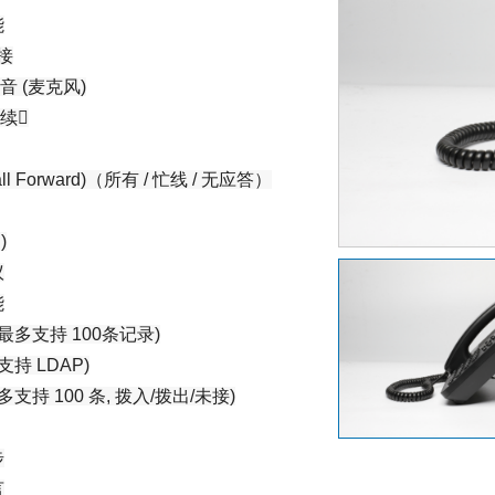
能
接
音 (麦克风)
继续
l Forward)（所有 / 忙线 / 无应答）
)
议
能
最多支持 100条记录)
支持 LDAP)
支持 100 条, 拨入/拨出/未接)
步
言