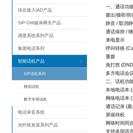
一、通话功
综合接入IAD产品
拨出/接听/拒
SIP-GW媒体网关产品
静音 / 取消静
通话保持 / 
调度系统系列产品
来电显示
集团电话系列
呼叫转移 (Cal
重拨
+
智能话机产品
免打扰 (DND
多方电话会
SIP话机系列
二、话机功
模拟话机
本地电话本 (
网络电话本 (
数字专用话机
通话记录 (最多
电话录音系统
屏保待机
网络时间同
光纤收发器系列产品
支持多国语